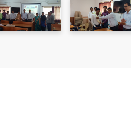
Important Links
Student Welfare BAMU