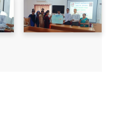
About Us
Shivaji Arts, Commerce and Science